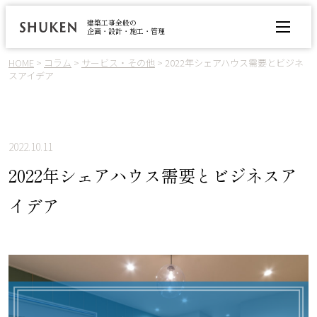
建築工事全般の
企画・設計・施工・管理
事業紹介
HOME
>
コラム
>
サービス・その他
>
2022年シェアハウス需要とビジネ
スアイデア
実績
会社情報
社会のために
2022.10.11
コラム
2022年シェアハウス需要とビジネスア
ニュース
イデア
メディア
お問い合わせ
施工に関するご相談・ご依頼
パートナー募集