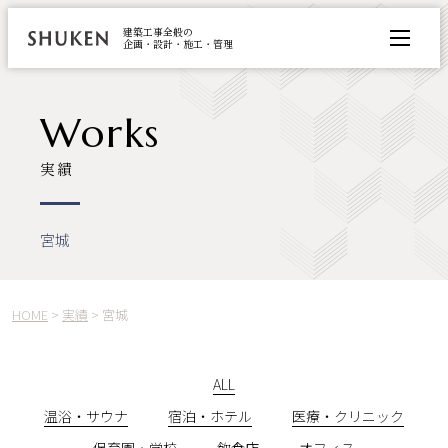
建築工事全般の
企画・設計・施工・管理
事業紹介
Works
実績
会社情報
実績
社会のために
宮城
コラム
ニュース
HOME
>
実績
>
宮城
メディア
お問い合わせ
ALL
施工に関するご相談・ご依頼
温浴・サウナ
宿泊・ホテル
医療・クリニック
パートナー募集